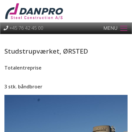
+45 76 42 45 00
MENU
Studstrupværket, ØRSTED
Totalentreprise
3 stk. båndbroer