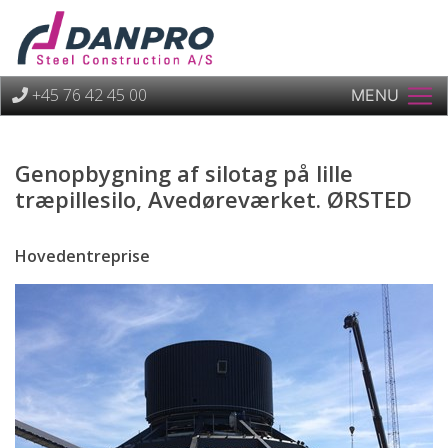
+45 76 42 45 00
MENU
Genopbygning af silotag på lille
træpillesilo, Avedøreværket. ØRSTED
Hovedentreprise