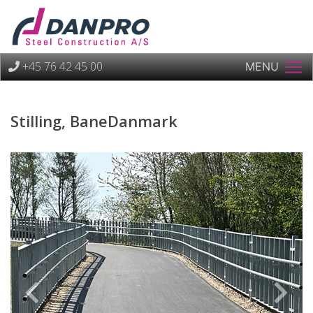
+45 76 42 45 00
MENU
Stilling, BaneDanmark
Previous
Next