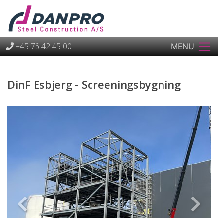
+45 76 42 45 00
MENU
DinF Esbjerg - Screeningsbygning
Previous
Next