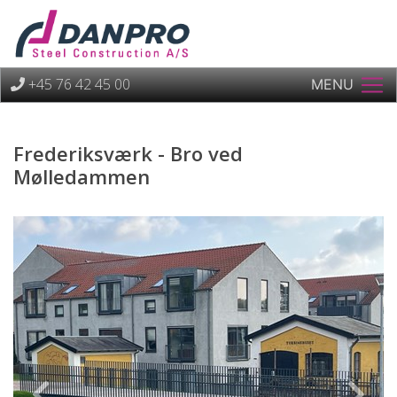
+45 76 42 45 00
MENU
Frederiksværk - Bro ved
Mølledammen